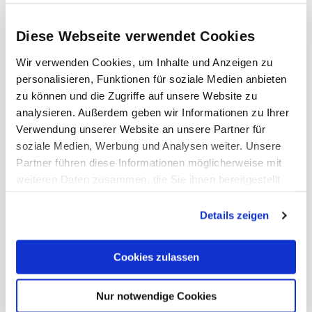
machen – natürlich inklusive
Diese Webseite verwendet Cookies
steigt auch die
Lösungsvorschläge. Dann
Performance einer Website
Wir verwenden Cookies, um Inhalte und Anzeigen zu
bezüglich
personalisieren, Funktionen für soziale Medien anbieten
Anfragen, Buchungen, Verkäufe,
zu können und die Zugriffe auf unsere Website zu
Newsletter-Abos usw.
analysieren. Außerdem geben wir Informationen zu Ihrer
Verwendung unserer Website an unsere Partner für
soziale Medien, Werbung und Analysen weiter. Unsere
Partner führen diese Informationen möglicherweise mit
weiteren Daten zusammen, die Sie ihnen bereitgestellt
Google
Analytics
haben oder die sie im Rahmen Ihrer Nutzung der Dienste
gesammelt haben.
Datenschutzerklärung
anzeigen.
Details zeigen
Google Analytics ist eine Wissenschaft für
Cookies zulassen
sich. Es geht nicht nur darum, wie viele
Besucher meine Website an einem
Nur notwendige Cookies